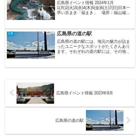
広島県イベント情報 2024年1月
1(月)2(火)3(水)4(木)5(金)6(土)7(日)日本一
早い豆まき「福まき」 場所：福山城
8(月)9(火)10(水)11(木)12(金)尾道映画祭
期間：12(金)～14(日) 場所：しまなみ交
流館、...
広島県の道の駅
広島
広島県の道の駅には、地元の魅力が詰ま
ったユニークなスポットがたくさんあり
ます。それぞれの道の駅には、その地域
ならではの特産品や観光情報が満載で、
訪れる人々にとってのオアシスです。広
島の美しい風景を楽しみながら、地元の
美味しい料理やお土産を堪...
広島県イベント情報 2023年9月
広島県の道の駅