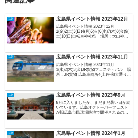
広島県イベント情報 2023年12月
広島
広島県イベント情報 2023年12月
1(金)2(土)3(日)4(月)5(火)6(水)7(木)8(金)9(
土)10(日)自転車神社祭 場所：大山神社
11(月)12(火)13(水)14(木)15(金)16(土)17(日
)18(月)19(火)20...
広島県イベント情報 2023年11月
広島
広島県イベント情報 2023年11月
1(水)2(木)3(金)JR貨物フェスティバル 場
所：JR貨物 広島車両所4(土)平和大通りフ
ェスタ 期間：4(土)5(日) 場所：平和大
通り広島大学大学祭 期間：4(土)5(日)
場所：広島大学東広島キ...
広島県イベント情報 2023年9月
広島
9月に入りましたが、まだまだ暑い日が続
いています。広島オクトーバーフェスト
が旧広島市民球場跡地で開催されるのは
６年ぶりです！広島県イベント情報 2023
年9月
1(金)2(土)3(日)4(月)5(火)6(水)7(木)8(金)広
島オクトーバーフ...
広島県イベント情報 2024年1月
広島