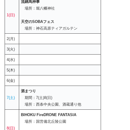
流鏑馬神事
場所：堀八幡神社
1(日)
天空のSOBAフェス
場所：神石高原ティアガルテン
2(月)
3(火)
4(水)
5(木)
6(金)
酒まつり
7(土)
期間：7(土)8(日)
場所：西条中央公園、酒蔵通り他
BIHOKU FireDRONE FANTASIA
場所：国営備北丘陵公園
8(日)